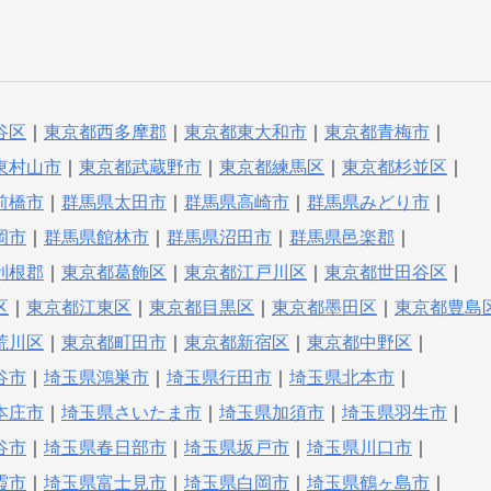
谷区
｜
東京都西多摩郡
｜
東京都東大和市
｜
東京都青梅市
｜
東村山市
｜
東京都武蔵野市
｜
東京都練馬区
｜
東京都杉並区
｜
前橋市
｜
群馬県太田市
｜
群馬県高崎市
｜
群馬県みどり市
｜
岡市
｜
群馬県館林市
｜
群馬県沼田市
｜
群馬県邑楽郡
｜
利根郡
｜
東京都葛飾区
｜
東京都江戸川区
｜
東京都世田谷区
｜
区
｜
東京都江東区
｜
東京都目黒区
｜
東京都墨田区
｜
東京都豊島
荒川区
｜
東京都町田市
｜
東京都新宿区
｜
東京都中野区
｜
谷市
｜
埼玉県鴻巣市
｜
埼玉県行田市
｜
埼玉県北本市
｜
本庄市
｜
埼玉県さいたま市
｜
埼玉県加須市
｜
埼玉県羽生市
｜
谷市
｜
埼玉県春日部市
｜
埼玉県坂戸市
｜
埼玉県川口市
｜
霞市
｜
埼玉県富士見市
｜
埼玉県白岡市
｜
埼玉県鶴ヶ島市
｜