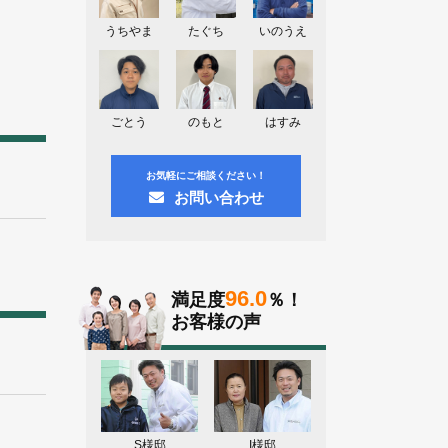
神奈川県川崎市A様よりお問い合わせ
頂きました。ありがとう御座います！
うちやま
たぐち
いのうえ
群馬県高崎市E様よりお問い合わせ頂
きました。ありがとう御座います！
2026.08.02
ごとう
のもと
はすみ
東京都練馬区K様よりお問い合わせ頂
きました。ありがとう御座います！
お気軽にご相談ください！
お問い合わせ
96.0
満足度
％！
お客様の声
S様邸
I様邸