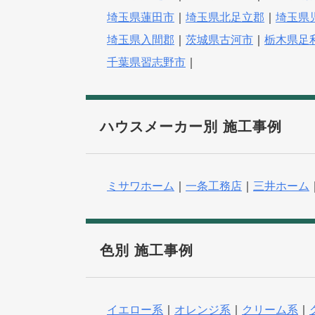
埼玉県蓮田市
｜
埼玉県北足立郡
｜
埼玉県
埼玉県入間郡
｜
茨城県古河市
｜
栃木県足
千葉県習志野市
｜
ハウスメーカー別 施工事例
ミサワホーム
｜
一条工務店
｜
三井ホーム
色別 施工事例
イエロー系
｜
オレンジ系
｜
クリーム系
｜