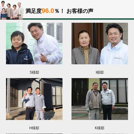
96.0
満足度
％！
お客様の声
S様邸
I様邸
H様邸
K様邸