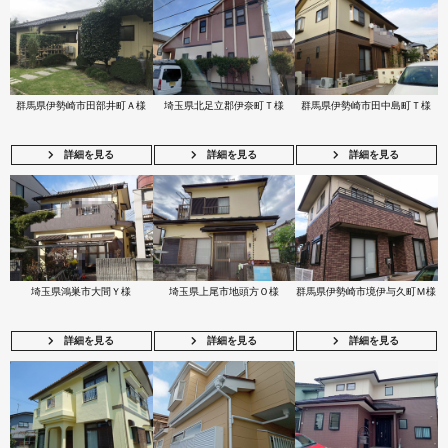
群馬県伊勢崎市田部井町Ａ様
埼玉県北足立郡伊奈町Ｔ様
群馬県伊勢崎市田中島町Ｔ様
詳細を見る
詳細を見る
詳細を見る
埼玉県鴻巣市大間Ｙ様
埼玉県上尾市地頭方Ｏ様
群馬県伊勢崎市境伊与久町Ｍ様
詳細を見る
詳細を見る
詳細を見る