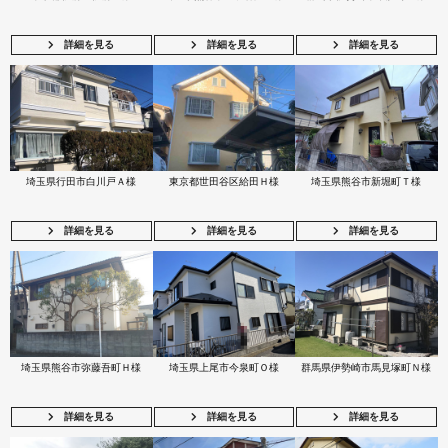
詳細を見る
詳細を見る
詳細を見る
埼玉県行田市白川戸Ａ様
東京都世田谷区給田Ｈ様
埼玉県熊谷市新堀町Ｔ様
詳細を見る
詳細を見る
詳細を見る
埼玉県熊谷市弥藤吾町Ｈ様
埼玉県上尾市今泉町Ｏ様
群馬県伊勢崎市馬見塚町Ｎ様
詳細を見る
詳細を見る
詳細を見る