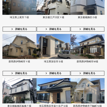
埼玉県上尾市Ｔ様
東京都江戸川区Ｙ様
東京都葛飾区Ｏ様
詳細を見る
詳細を見る
詳細を見る
群馬県伊勢崎市Ｙ様
埼玉県深谷市Ｓ様
群馬県伊勢崎市Ｍ様
詳細を見る
詳細を見る
詳細を見る
東京都板橋区板橋Ｔ様
埼玉県熊谷市道ケ谷戸Ｓ様
群馬県伊勢崎市下触町Ｎ様