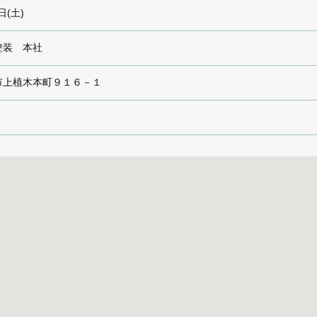
日(土)
塗装 本社
市上植木本町９１６－１