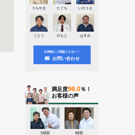
神奈川県川崎市A様よりお問い合わせ
頂きました。ありがとう御座います！
うちやま
たぐち
いのうえ
群馬県高崎市E様よりお問い合わせ頂
きました。ありがとう御座います！
2026.08.02
ごとう
のもと
はすみ
東京都練馬区K様よりお問い合わせ頂
きました。ありがとう御座います！
お気軽にご相談ください！
お問い合わせ
96.0
満足度
％！
お客様の声
S様邸
I様邸