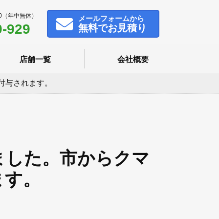
00（年中無休）
メール
フォームから
9-929
無料でお見積り
店舗一覧
会社概要
付与されます。
ました。市からクマ
ます。