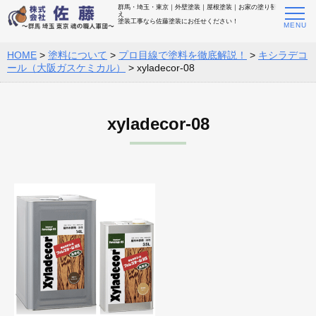
群馬・埼玉・東京｜外壁塗装｜屋根塗装｜お家の塗り替
え
塗装工事なら佐藤塗装にお任せください！
HOME
>
塗料について
>
プロ目線で塗料を徹底解説！
>
キシラデコ
ール（大阪ガスケミカル）
>
xyladecor-08
xyladecor-08