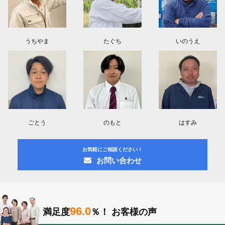
うちやま
たぐち
いのうえ
ごとう
のもと
はすみ
お気軽にご相談ください！
お問い合わせ
96.0
満足度
％！
お客様の声