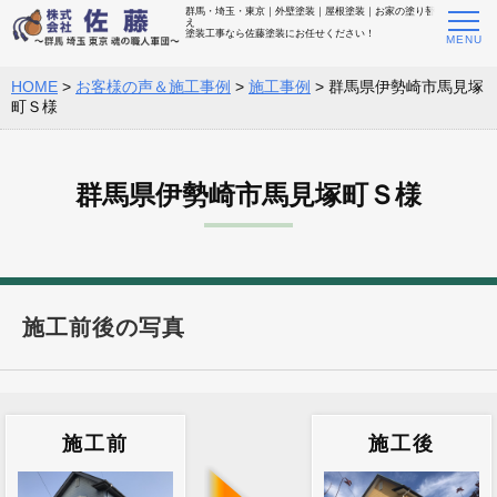
群馬・埼玉・東京｜外壁塗装｜屋根塗装｜お家の塗り替
え
塗装工事なら佐藤塗装にお任せください！
HOME
>
お客様の声＆施工事例
>
施工事例
>
群馬県伊勢崎市馬見塚
町Ｓ様
群馬県伊勢崎市馬見塚町Ｓ様
施工前後の写真
施工前
施工後