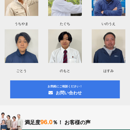
うちやま
たぐち
いのうえ
ごとう
のもと
はすみ
お気軽にご相談ください！
お問い合わせ
96.0
満足度
％！
お客様の声