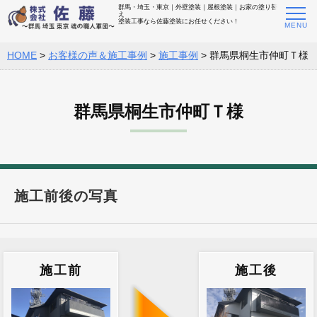
群馬・埼玉・東京｜外壁塗装｜屋根塗装｜お家の塗り替
え
塗装工事なら佐藤塗装にお任せください！
HOME
>
お客様の声＆施工事例
>
施工事例
>
群馬県桐生市仲町Ｔ様
群馬県桐生市仲町Ｔ様
施工前後の写真
施工前
施工後