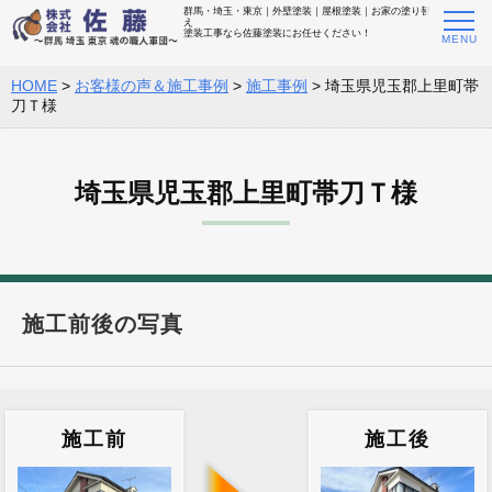
群馬・埼玉・東京｜外壁塗装｜屋根塗装｜お家の塗り替
え
塗装工事なら佐藤塗装にお任せください！
HOME
>
お客様の声＆施工事例
>
施工事例
>
埼玉県児玉郡上里町帯
刀Ｔ様
埼玉県児玉郡上里町帯刀Ｔ様
施工前後の写真
施工前
施工後