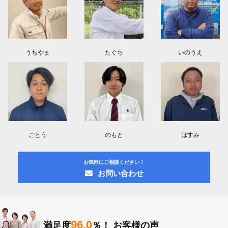
うちやま
たぐち
いのうえ
ごとう
のもと
はすみ
お気軽にご相談ください！
お問い合わせ
96.0
満足度
％！
お客様の声