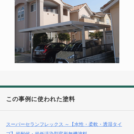
この事例に使われた塗料
スーパーセランフレックス ～【水性・柔軟・透湿タイ
プ】超耐候・超低汚染型変形無機塗料