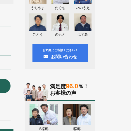
神奈川県川崎市A様よりお問い合わせ
頂きました。ありがとう御座います！
うちやま
たぐち
いのうえ
群馬県高崎市E様よりお問い合わせ頂
きました。ありがとう御座います！
2026.08.02
ごとう
のもと
はすみ
東京都練馬区K様よりお問い合わせ頂
きました。ありがとう御座います！
お気軽にご相談ください！
お問い合わせ
96.0
満足度
％！
お客様の声
S様邸
I様邸