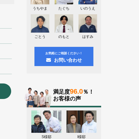
神奈川県川崎市A様よりお問い合わせ
頂きました。ありがとう御座います！
うちやま
たぐち
いのうえ
群馬県高崎市E様よりお問い合わせ頂
きました。ありがとう御座います！
2026.08.02
ごとう
のもと
はすみ
東京都練馬区K様よりお問い合わせ頂
きました。ありがとう御座います！
お気軽にご相談ください！
お問い合わせ
96.0
満足度
％！
お客様の声
S様邸
I様邸