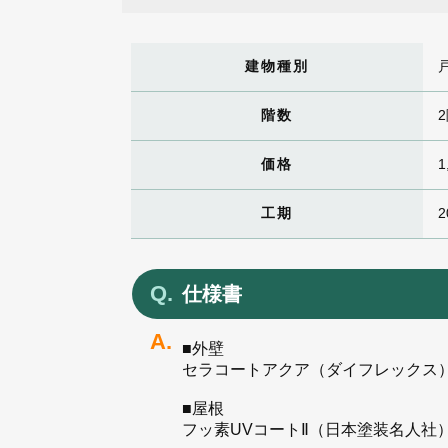
建物種別
階数
価格
1
工期
2
仕様書
■外壁
セラコートアクア（ダイフレックス
■屋根
フッ素UVコートⅡ（日本塗装名人社