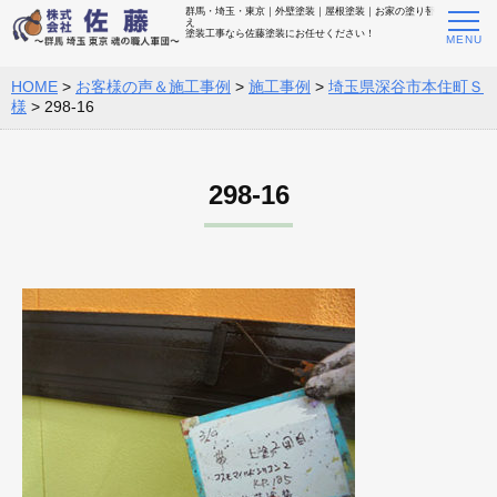
群馬・埼玉・東京｜外壁塗装｜屋根塗装｜お家の塗り替
え
塗装工事なら佐藤塗装にお任せください！
HOME
>
お客様の声＆施工事例
>
施工事例
>
埼玉県深谷市本住町Ｓ
様
>
298-16
298-16