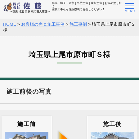
群馬・埼玉・東京｜外壁塗装｜屋根塗装｜お家の塗り替
え
塗装工事なら佐藤塗装にお任せください！
HOME
>
お客様の声＆施工事例
>
施工事例
>
埼玉県上尾市原市町Ｓ
様
埼玉県上尾市原市町Ｓ様
施工前後の写真
施工前
施工後