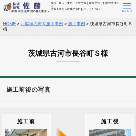
群馬・埼玉・東京｜外壁塗装｜屋根塗装｜お家の塗り替
え
塗装工事なら佐藤塗装にお任せください！
HOME
>
お客様の声＆施工事例
>
施工事例
>
茨城県古河市長谷町Ｓ
様
茨城県古河市長谷町Ｓ様
施工前後の写真
施工前
施工後