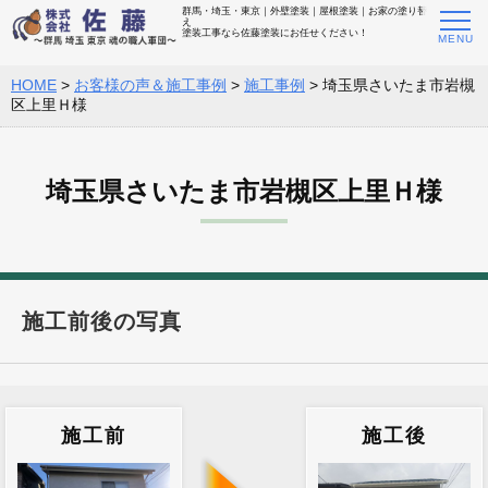
群馬・埼玉・東京｜外壁塗装｜屋根塗装｜お家の塗り替
え
塗装工事なら佐藤塗装にお任せください！
HOME
>
お客様の声＆施工事例
>
施工事例
>
埼玉県さいたま市岩槻
区上里Ｈ様
埼玉県さいたま市岩槻区上里Ｈ様
施工前後の写真
施工前
施工後