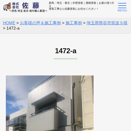
群馬・埼玉・東京｜外壁塗装｜屋根塗装｜お家の塗り替
え
塗装工事なら佐藤塗装にお任せください！
HOME
>
お客様の声＆施工事例
>
施工事例
>
埼玉県熊谷市筑波Ｓ様
>
1472-a
1472-a