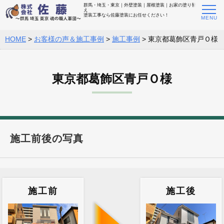
群馬・埼玉・東京｜外壁塗装｜屋根塗装｜お家の塗り替
え
塗装工事なら佐藤塗装にお任せください！
HOME
>
お客様の声＆施工事例
>
施工事例
>
東京都葛飾区青戸Ｏ様
東京都葛飾区青戸Ｏ様
施工前後の写真
施工前
施工後