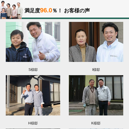
96.0
満足度
％！
お客様の声
S様邸
I様邸
H様邸
K様邸