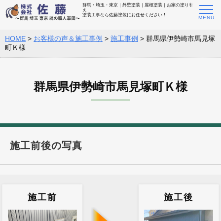
群馬・埼玉・東京｜外壁塗装｜屋根塗装｜お家の塗り替
え
塗装工事なら佐藤塗装にお任せください！
HOME
>
お客様の声＆施工事例
>
施工事例
>
群馬県伊勢崎市馬見塚
町Ｋ様
群馬県伊勢崎市馬見塚町Ｋ様
施工前後の写真
施工前
施工後