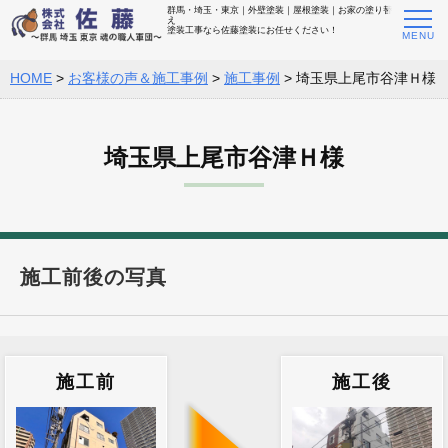
群馬・埼玉・東京｜外壁塗装｜屋根塗装｜お家の塗り替
え
塗装工事なら佐藤塗装にお任せください！
HOME
>
お客様の声＆施工事例
>
施工事例
>
埼玉県上尾市谷津Ｈ様
埼玉県上尾市谷津Ｈ様
施工前後の写真
施工前
施工後