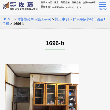
群馬・埼玉・東京｜外壁塗装｜屋根塗装｜お家の塗り替
え
塗装工事なら佐藤塗装にお任せください！
HOME
>
お客様の声＆施工事例
>
施工事例
>
群馬県伊勢崎市茂呂町
Ｔ様
>
1696-b
1696-b