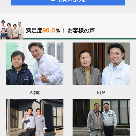
96.0
満足度
％！
お客様の声
S様邸
I様邸