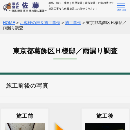
群馬・埼玉・東京｜外壁塗装｜屋根塗装｜お家の塗り替
え
塗装工事なら佐藤塗装にお任せください！
HOME
>
お客様の声＆施工事例
>
施工事例
>
東京都葛飾区Ｈ様邸／
雨漏り調査
東京都葛飾区Ｈ様邸／雨漏り調査
施工前後の写真
施工前
施工後