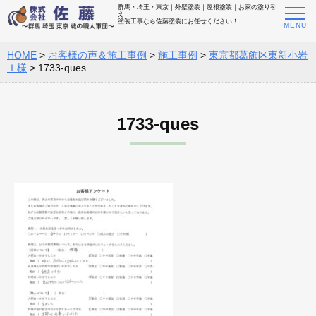
群馬・埼玉・東京｜外壁塗装｜屋根塗装｜お家の塗り替
え
塗装工事なら佐藤塗装にお任せください！
HOME
>
お客様の声＆施工事例
>
施工事例
>
東京都葛飾区東新小岩
Ｉ様
>
1733-ques
1733-ques