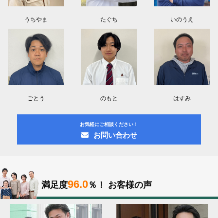
うちやま
たぐち
いのうえ
ごとう
のもと
はすみ
お気軽にご相談ください！
お問い合わせ
96.0
満足度
％！
お客様の声