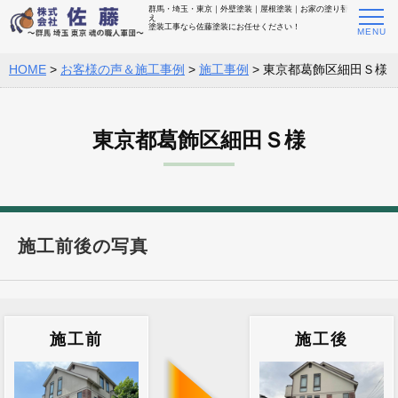
群馬・埼玉・東京｜外壁塗装｜屋根塗装｜お家の塗り替
え
塗装工事なら佐藤塗装にお任せください！
HOME
>
お客様の声＆施工事例
>
施工事例
>
東京都葛飾区細田Ｓ様
東京都葛飾区細田Ｓ様
施工前後の写真
施工前
施工後