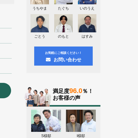
神奈川県川崎市A様よりお問い合わせ
頂きました。ありがとう御座います！
うちやま
たぐち
いのうえ
群馬県高崎市E様よりお問い合わせ頂
きました。ありがとう御座います！
2026.08.02
ごとう
のもと
はすみ
東京都練馬区K様よりお問い合わせ頂
きました。ありがとう御座います！
お気軽にご相談ください！
お問い合わせ
96.0
満足度
％！
お客様の声
S様邸
I様邸