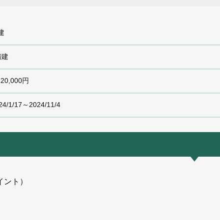
建
階建
120,000円
24/1/17～2024/11/4
イント）
）