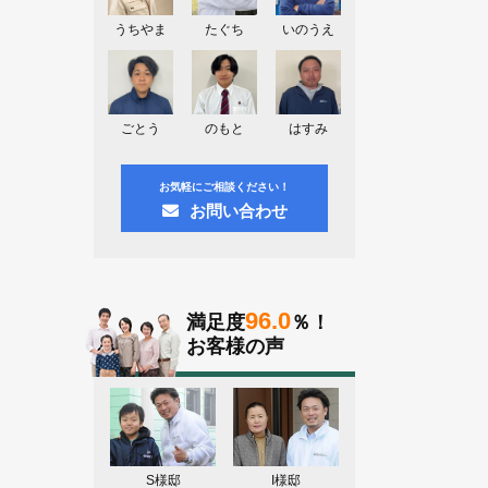
神奈川県川崎市A様よりお問い合わせ
頂きました。ありがとう御座います！
うちやま
たぐち
いのうえ
群馬県高崎市E様よりお問い合わせ頂
きました。ありがとう御座います！
2026.08.02
ごとう
のもと
はすみ
東京都練馬区K様よりお問い合わせ頂
きました。ありがとう御座います！
お気軽にご相談ください！
お問い合わせ
96.0
満足度
％！
お客様の声
S様邸
I様邸