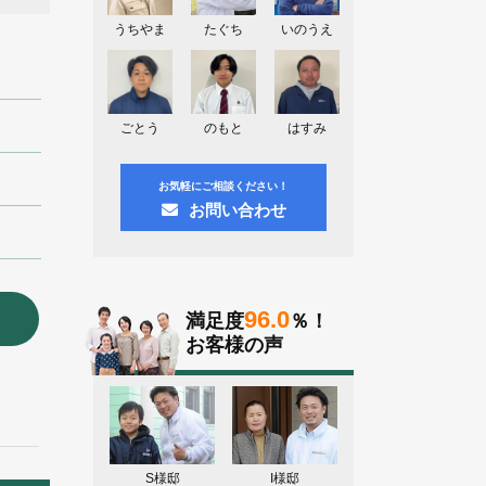
埼玉県上尾市K様よりお問い合わせ頂
きました。ありがとう御座います！
うちやま
たぐち
いのうえ
東京都日野市K様よりお問い合わせ頂
きました。ありがとう御座います！
群馬県伊勢崎市M様よりお問い合わせ
ごとう
のもと
はすみ
頂きました。ありがとう御座います！
お気軽にご相談ください！
お問い合わせ
96.0
満足度
％！
お客様の声
S様邸
I様邸