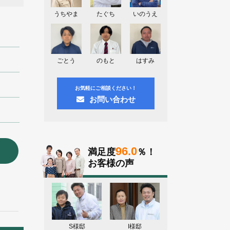
神奈川県川崎市A様よりお問い合わせ
頂きました。ありがとう御座います！
うちやま
たぐち
いのうえ
群馬県高崎市E様よりお問い合わせ頂
きました。ありがとう御座います！
2026.08.02
ごとう
のもと
はすみ
東京都練馬区K様よりお問い合わせ頂
きました。ありがとう御座います！
お気軽にご相談ください！
お問い合わせ
96.0
満足度
％！
お客様の声
S様邸
I様邸