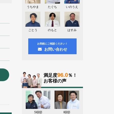
頂きました。ありがとう御座います！
うちやま
たぐち
いのうえ
東京都葛飾区N様よりお問い合わせ頂
きました。ありがとう御座います！
2026.08.03
神奈川県川崎市A様よりお問い合わせ
ごとう
のもと
はすみ
頂きました。ありがとう御座います！
お気軽にご相談ください！
お問い合わせ
96.0
満足度
％！
お客様の声
S様邸
I様邸