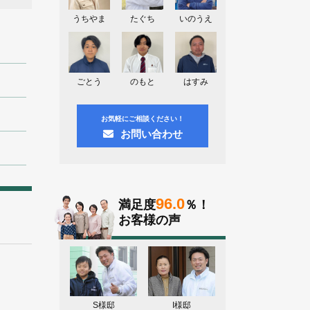
神奈川県川崎市A様よりお問い合わせ
頂きました。ありがとう御座います！
うちやま
たぐち
いのうえ
群馬県高崎市E様よりお問い合わせ頂
きました。ありがとう御座います！
2026.08.02
ごとう
のもと
はすみ
東京都練馬区K様よりお問い合わせ頂
きました。ありがとう御座います！
お気軽にご相談ください！
お問い合わせ
96.0
満足度
％！
お客様の声
S様邸
I様邸