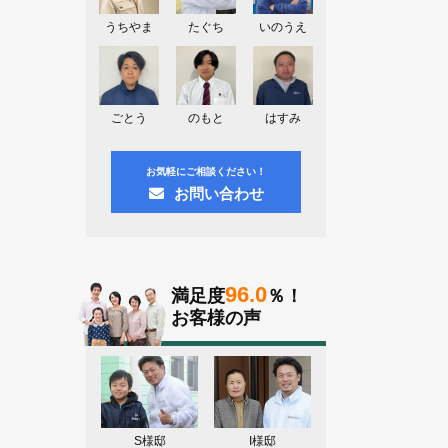
神奈川県川崎市A様よりお問い合わせ
頂きました。ありがとう御座います！
うちやま
たぐち
いのうえ
群馬県高崎市E様よりお問い合わせ頂
きました。ありがとう御座います！
2026.08.02
ごとう
のもと
はすみ
東京都練馬区K様よりお問い合わせ頂
きました。ありがとう御座います！
お気軽にご相談ください！
お問い合わせ
96.0
満足度
％！
お客様の声
S様邸
I様邸