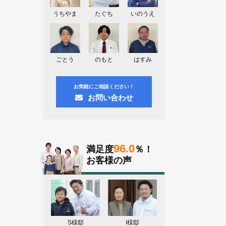
神奈川県川崎市A様よりお問い合わせ
頂きました。ありがとう御座います！
うちやま
たぐち
いのうえ
群馬県高崎市E様よりお問い合わせ頂
きました。ありがとう御座います！
2026.08.02
ごとう
のもと
はすみ
東京都練馬区K様よりお問い合わせ頂
きました。ありがとう御座います！
お気軽にご相談ください！
お問い合わせ
96.0
満足度
％！
お客様の声
S様邸
I様邸