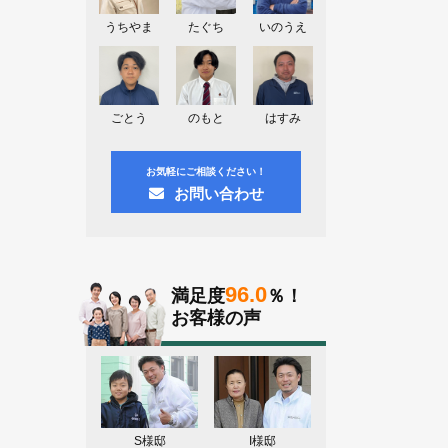
埼玉県上尾市K様よりお問い合わせ頂
きました。ありがとう御座います！
うちやま
たぐち
いのうえ
東京都日野市K様よりお問い合わせ頂
きました。ありがとう御座います！
群馬県伊勢崎市M様よりお問い合わせ
ごとう
のもと
はすみ
頂きました。ありがとう御座います！
お気軽にご相談ください！
お問い合わせ
96.0
満足度
％！
お客様の声
S様邸
I様邸