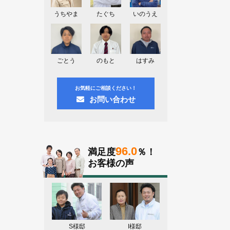
神奈川県川崎市A様よりお問い合わせ
頂きました。ありがとう御座います！
うちやま
たぐち
いのうえ
群馬県高崎市E様よりお問い合わせ頂
きました。ありがとう御座います！
2026.08.02
ごとう
のもと
はすみ
東京都練馬区K様よりお問い合わせ頂
きました。ありがとう御座います！
お気軽にご相談ください！
お問い合わせ
96.0
満足度
％！
お客様の声
S様邸
I様邸