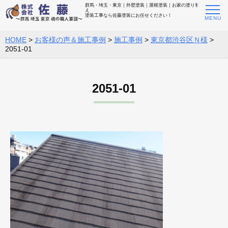
群馬・埼玉・東京｜外壁塗装｜屋根塗装｜お家の塗り替
え
塗装工事なら佐藤塗装にお任せください！
HOME
>
お客様の声＆施工事例
>
施工事例
>
東京都渋谷区Ｎ様
>
2051-01
2051-01