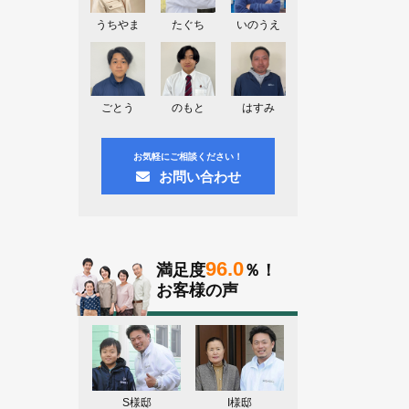
神奈川県川崎市A様よりお問い合わせ
頂きました。ありがとう御座います！
うちやま
たぐち
いのうえ
群馬県高崎市E様よりお問い合わせ頂
きました。ありがとう御座います！
2026.08.02
ごとう
のもと
はすみ
東京都練馬区K様よりお問い合わせ頂
きました。ありがとう御座います！
お気軽にご相談ください！
お問い合わせ
96.0
満足度
％！
お客様の声
S様邸
I様邸