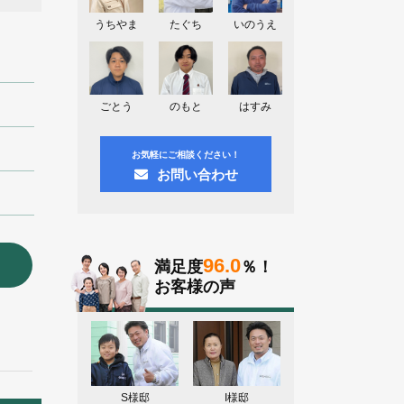
埼玉県上尾市K様よりお問い合わせ頂
きました。ありがとう御座います！
うちやま
たぐち
いのうえ
東京都日野市K様よりお問い合わせ頂
きました。ありがとう御座います！
群馬県伊勢崎市M様よりお問い合わせ
ごとう
のもと
はすみ
頂きました。ありがとう御座います！
お気軽にご相談ください！
お問い合わせ
96.0
満足度
％！
お客様の声
S様邸
I様邸