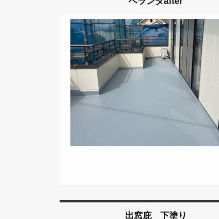
ベランダafter
出窓庇 下塗り