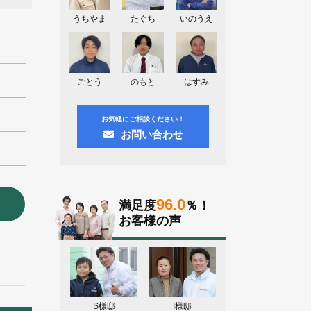
神奈川県川崎市A様よりお問い合わせ
頂きました。ありがとう御座います！
うちやま
たぐち
いのうえ
群馬県高崎市E様よりお問い合わせ頂
きました。ありがとう御座います！
2026.08.02
ごとう
のもと
はすみ
東京都練馬区K様よりお問い合わせ頂
きました。ありがとう御座います！
お気軽にご相談ください！
お問い合わせ
96.0
満足度
％！
お客様の声
S様邸
I様邸