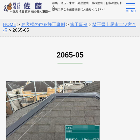
群馬・埼玉・東京｜外壁塗装｜屋根塗装｜お家の塗り替
え
塗装工事なら佐藤塗装にお任せください！
HOME
>
お客様の声＆施工事例
>
施工事例
>
埼玉県上尾市二ツ宮Ｙ
様
>
2065-05
2065-05