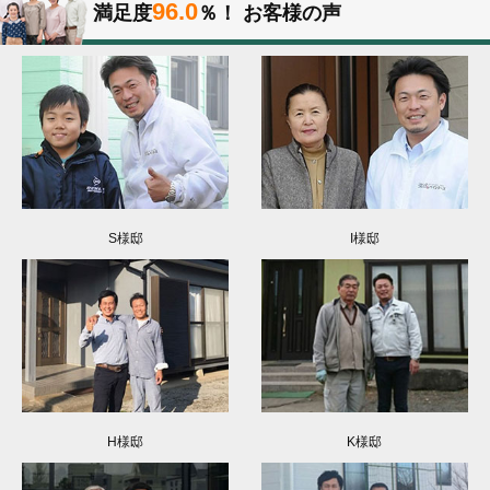
96.0
満足度
％！
お客様の声
S様邸
I様邸
H様邸
K様邸