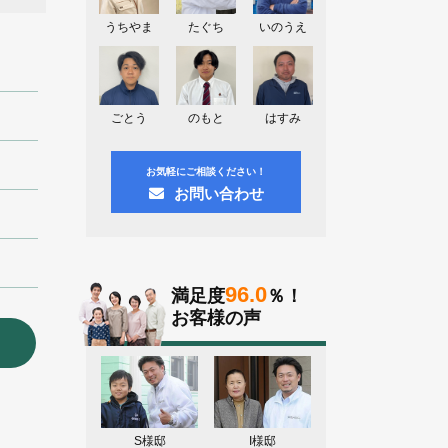
神奈川県川崎市A様よりお問い合わせ
頂きました。ありがとう御座います！
うちやま
たぐち
いのうえ
群馬県高崎市E様よりお問い合わせ頂
きました。ありがとう御座います！
2026.08.02
ごとう
のもと
はすみ
東京都練馬区K様よりお問い合わせ頂
きました。ありがとう御座います！
お気軽にご相談ください！
お問い合わせ
96.0
満足度
％！
お客様の声
S様邸
I様邸