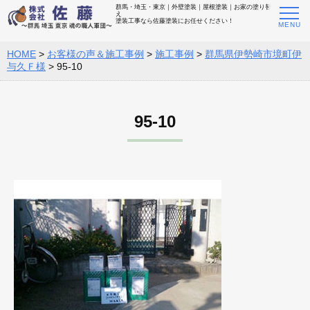
群馬・埼玉・東京｜外壁塗装｜屋根塗装｜お家の塗り替
え
塗装工事なら佐藤塗装にお任せください！
HOME
>
お客様の声＆施工事例
>
施工事例
>
群馬県伊勢崎市境町伊
与久Ｆ様
>
95-10
95-10