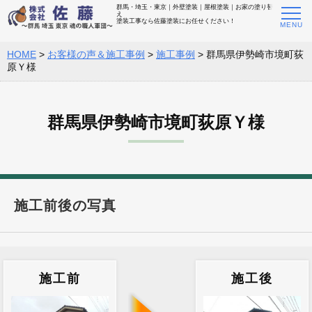
群馬・埼玉・東京｜外壁塗装｜屋根塗装｜お家の塗り替
え
塗装工事なら佐藤塗装にお任せください！
HOME
>
お客様の声＆施工事例
>
施工事例
>
群馬県伊勢崎市境町荻
原Ｙ様
群馬県伊勢崎市境町荻原Ｙ様
施工前後の写真
施工前
施工後