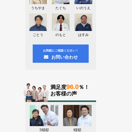
神奈川県川崎市A様よりお問い合わせ
頂きました。ありがとう御座います！
うちやま
たぐち
いのうえ
群馬県高崎市E様よりお問い合わせ頂
きました。ありがとう御座います！
2026.08.02
ごとう
のもと
はすみ
東京都練馬区K様よりお問い合わせ頂
きました。ありがとう御座います！
お気軽にご相談ください！
お問い合わせ
96.0
満足度
％！
お客様の声
S様邸
I様邸