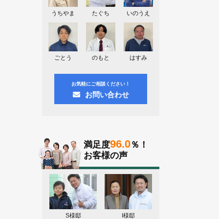
神奈川県川崎市A様よりお問い合わせ
頂きました。ありがとう御座います！
うちやま
たぐち
いのうえ
群馬県高崎市E様よりお問い合わせ頂
きました。ありがとう御座います！
2026.08.02
ごとう
のもと
はすみ
東京都練馬区K様よりお問い合わせ頂
きました。ありがとう御座います！
お気軽にご相談ください！
お問い合わせ
96.0
満足度
％！
お客様の声
S様邸
I様邸