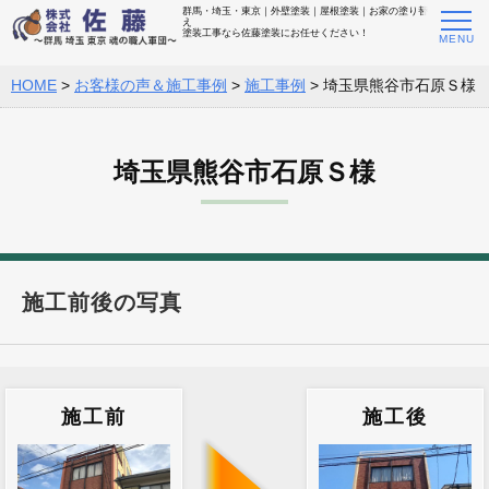
群馬・埼玉・東京｜外壁塗装｜屋根塗装｜お家の塗り替
え
塗装工事なら佐藤塗装にお任せください！
HOME
>
お客様の声＆施工事例
>
施工事例
>
埼玉県熊谷市石原Ｓ様
埼玉県熊谷市石原Ｓ様
施工前後の写真
施工前
施工後