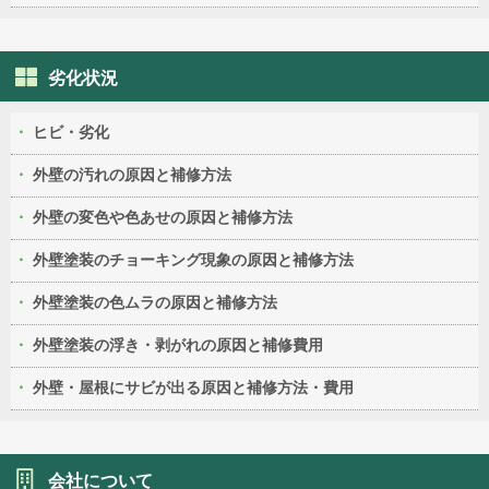
劣化状況
ヒビ・劣化
外壁の汚れの原因と補修方法
外壁の変色や色あせの原因と補修方法
外壁塗装のチョーキング現象の原因と補修方法
外壁塗装の色ムラの原因と補修方法
外壁塗装の浮き・剥がれの原因と補修費用
外壁・屋根にサビが出る原因と補修方法・費用
会社について