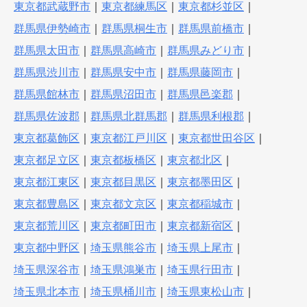
東京都武蔵野市
｜
東京都練馬区
｜
東京都杉並区
｜
群馬県伊勢崎市
｜
群馬県桐生市
｜
群馬県前橋市
｜
群馬県太田市
｜
群馬県高崎市
｜
群馬県みどり市
｜
群馬県渋川市
｜
群馬県安中市
｜
群馬県藤岡市
｜
群馬県館林市
｜
群馬県沼田市
｜
群馬県邑楽郡
｜
群馬県佐波郡
｜
群馬県北群馬郡
｜
群馬県利根郡
｜
東京都葛飾区
｜
東京都江戸川区
｜
東京都世田谷区
｜
東京都足立区
｜
東京都板橋区
｜
東京都北区
｜
東京都江東区
｜
東京都目黒区
｜
東京都墨田区
｜
東京都豊島区
｜
東京都文京区
｜
東京都稲城市
｜
東京都荒川区
｜
東京都町田市
｜
東京都新宿区
｜
東京都中野区
｜
埼玉県熊谷市
｜
埼玉県上尾市
｜
埼玉県深谷市
｜
埼玉県鴻巣市
｜
埼玉県行田市
｜
埼玉県北本市
｜
埼玉県桶川市
｜
埼玉県東松山市
｜