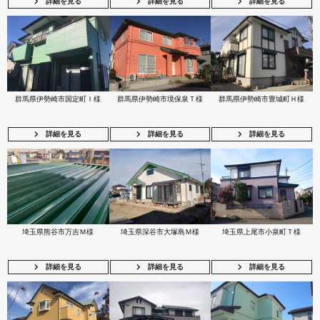
詳細を見る
詳細を見る
詳細を見る
群馬県伊勢崎市国定町Ｉ様
群馬県伊勢崎市境保泉Ｔ様
群馬県伊勢崎市豊城町Ｈ様
詳細を見る
詳細を見る
詳細を見る
埼玉県熊谷市万吉Ｍ様
埼玉県深谷市大塚島Ｍ様
埼玉県上尾市小泉町Ｔ様
詳細を見る
詳細を見る
詳細を見る