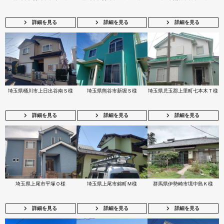
詳細を見る
詳細を見る
詳細を見る
埼玉県桶川市上日出谷南Ｓ様
埼玉県熊谷市新堀Ｓ様
埼玉県児玉郡上里町七本木Ｔ様
詳細を見る
詳細を見る
詳細を見る
埼玉県上尾市平塚Ｏ様
埼玉県上尾市錦町Ｍ様
群馬県伊勢崎市境中島Ｋ様
詳細を見る
詳細を見る
詳細を見る