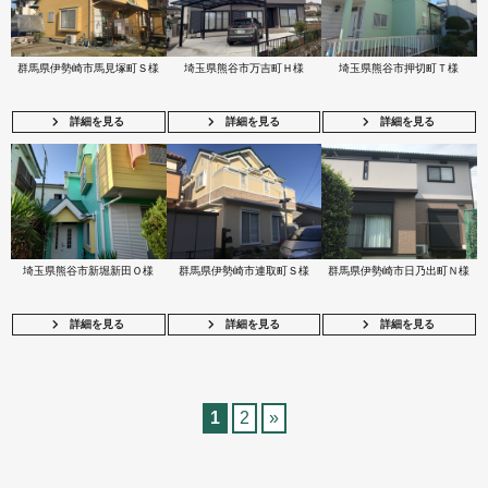
群馬県伊勢崎市馬見塚町Ｓ様
埼玉県熊谷市万吉町Ｈ様
埼玉県熊谷市押切町Ｔ様
詳細を見る
詳細を見る
詳細を見る
埼玉県熊谷市新堀新田Ｏ様
群馬県伊勢崎市連取町Ｓ様
群馬県伊勢崎市日乃出町Ｎ様
詳細を見る
詳細を見る
詳細を見る
1
2
»