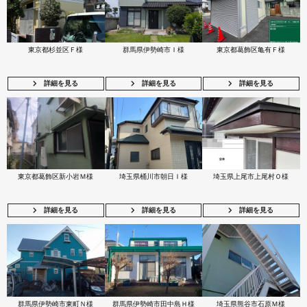
東京都杉並区Ｆ様
群馬県伊勢崎市Ｉ様
東京都葛飾区亀有Ｆ様
詳細を見る
詳細を見る
詳細を見る
東京都葛飾区新小岩Ｍ様
埼玉県桶川市朝日Ｉ様
埼玉県上尾市上尾村Ｏ様
詳細を見る
詳細を見る
詳細を見る
群馬県伊勢崎市東町Ｎ様
群馬県伊勢崎市田中島Ｈ様
埼玉県熊谷市石原Ｍ様