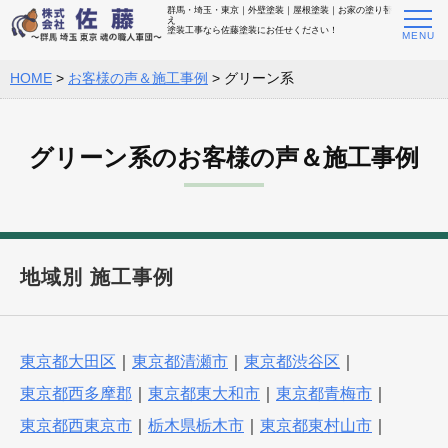
群馬・埼玉・東京｜外壁塗装｜屋根塗装｜お家の塗り替
え
塗装工事なら佐藤塗装にお任せください！
HOME
>
お客様の声＆施工事例
>
グリーン系
グリーン系のお客様の声＆施工事例
地域別 施工事例
東京都大田区
｜
東京都清瀬市
｜
東京都渋谷区
｜
東京都西多摩郡
｜
東京都東大和市
｜
東京都青梅市
｜
東京都西東京市
｜
栃木県栃木市
｜
東京都東村山市
｜