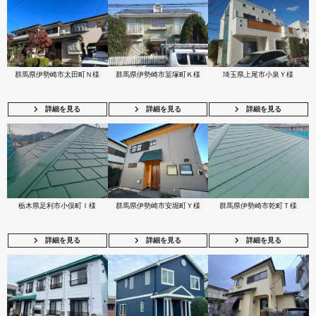
群馬県伊勢崎市太田町Ｎ様
群馬県伊勢崎市韮塚町Ｋ様
埼玉県上尾市小泉Ｙ様
詳細を見る
詳細を見る
詳細を見る
栃木県足利市小俣町Ｉ様
群馬県伊勢崎市安堀町Ｙ様
群馬県伊勢崎市乾町Ｔ様
詳細を見る
詳細を見る
詳細を見る