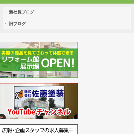
新社長ブログ
旧ブログ