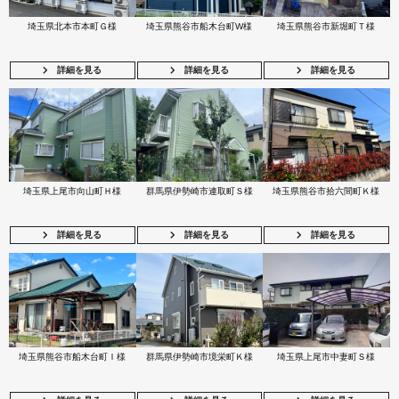
埼玉県北本市本町Ｇ様
埼玉県熊谷市船木台町W様
埼玉県熊谷市新堀町Ｔ様
詳細を見る
詳細を見る
詳細を見る
埼玉県上尾市向山町Ｈ様
群馬県伊勢崎市連取町Ｓ様
埼玉県熊谷市拾六間町Ｋ様
詳細を見る
詳細を見る
詳細を見る
埼玉県熊谷市船木台町Ｉ様
群馬県伊勢崎市境栄町Ｋ様
埼玉県上尾市中妻町Ｓ様