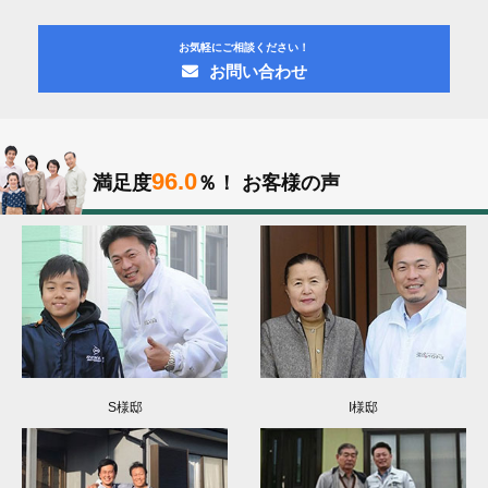
お気軽にご相談ください！
お問い合わせ
96.0
満足度
％！
お客様の声
S様邸
I様邸