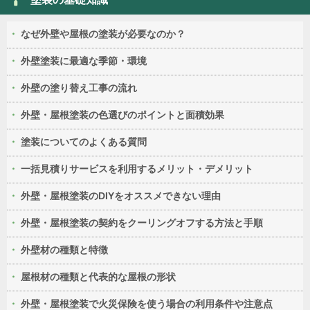
なぜ外壁や屋根の塗装が必要なのか？
外壁塗装に最適な季節・環境
外壁の塗り替え工事の流れ
外壁・屋根塗装の色選びのポイントと面積効果
塗装についてのよくある質問
一括見積りサービスを利用するメリット・デメリット
外壁・屋根塗装のDIYをオススメできない理由
外壁・屋根塗装の契約をクーリングオフする方法と手順
外壁材の種類と特徴
屋根材の種類と代表的な屋根の形状
外壁・屋根塗装で火災保険を使う場合の利用条件や注意点