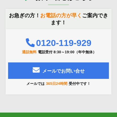
お急ぎの方！
お電話の方が早く
ご案内でき
ます！
0120-119-929
通話無料
電話受付 8:30～19:00（年中無休）
メールでお問い合せ
メールでは
365日24時間
受付中です！