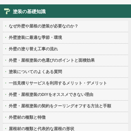
塗装の基礎知識
なぜ外壁や屋根の塗装が必要なのか？
外壁塗装に最適な季節・環境
外壁の塗り替え工事の流れ
外壁・屋根塗装の色選びのポイントと面積効果
塗装についてのよくある質問
一括見積りサービスを利用するメリット・デメリット
外壁・屋根塗装のDIYをオススメできない理由
外壁・屋根塗装の契約をクーリングオフする方法と手順
外壁材の種類と特徴
屋根材の種類と代表的な屋根の形状