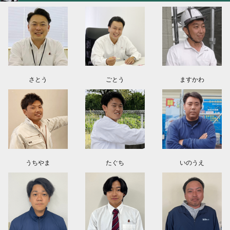
埼玉県上尾市K様よりお問い合わせ頂きました。ありがとう御座います！
東京都日野市K様よりお問い合わせ頂きました。ありがとう御座います！
群馬県伊勢崎市M様よりお問い合わせ頂きました。ありがとう御座います！
さとう
ごとう
ますかわ
うちやま
たぐち
いのうえ