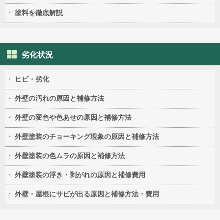
塗料を徹底解説
劣化状況
ヒビ・劣化
外壁の汚れの原因と補修方法
外壁の変色や色あせの原因と補修方法
外壁塗装のチョーキング現象の原因と補修方法
外壁塗装の色ムラの原因と補修方法
外壁塗装の浮き・剥がれの原因と補修費用
外壁・屋根にサビが出る原因と補修方法・費用