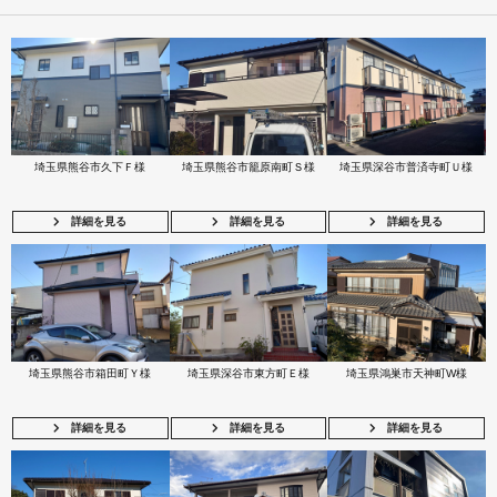
埼玉県熊谷市久下Ｆ様
埼玉県熊谷市籠原南町Ｓ様
埼玉県深谷市普済寺町Ｕ様
詳細を見る
詳細を見る
詳細を見る
埼玉県熊谷市箱田町Ｙ様
埼玉県深谷市東方町Ｅ様
埼玉県鴻巣市天神町W様
詳細を見る
詳細を見る
詳細を見る