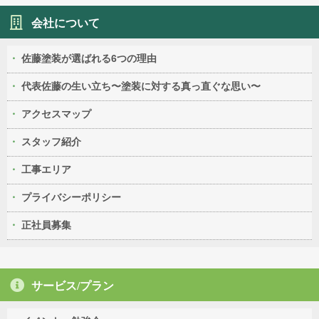
会社について
佐藤塗装が選ばれる6つの理由
代表佐藤の生い立ち〜塗装に対する真っ直ぐな思い〜
アクセスマップ
スタッフ紹介
工事エリア
プライバシーポリシー
正社員募集
サービス/プラン