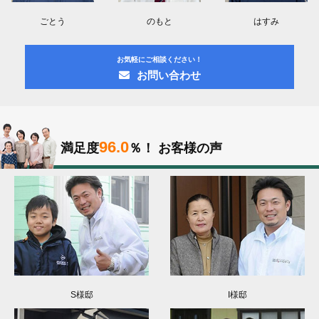
ごとう
のもと
はすみ
お気軽にご相談ください！
お問い合わせ
96.0
満足度
％！
お客様の声
S様邸
I様邸