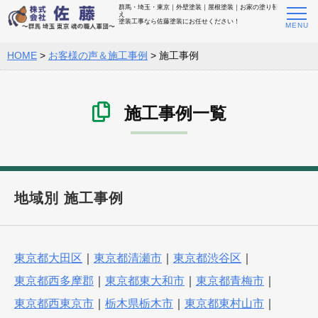
群馬・埼玉・東京｜外壁塗装｜屋根塗装｜お家の塗り替
え
塗装工事なら佐藤塗装にお任せください！
HOME
>
お客様の声＆施工事例
>
施工事例
施工事例一覧
地域別 施工事例
東京都大田区
｜
東京都清瀬市
｜
東京都渋谷区
｜
東京都西多摩郡
｜
東京都東大和市
｜
東京都青梅市
｜
東京都西東京市
｜
栃木県栃木市
｜
東京都東村山市
｜