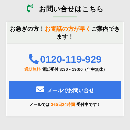
お問い合せはこちら
お急ぎの方！
お電話の方が早く
ご案内でき
ます！
0120-119-929
通話無料
電話受付 8:30～19:00（年中無休）
メールでお問い合せ
メールでは
365日24時間
受付中です！