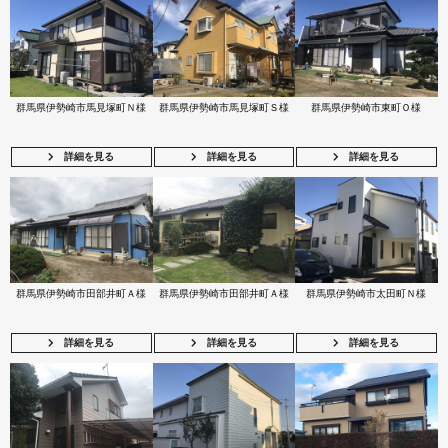
群馬県伊勢崎市馬見塚町Ｎ様
群馬県伊勢崎市馬見塚町Ｓ様
群馬県伊勢崎市東町Ｏ様
詳細を見る
詳細を見る
詳細を見る
群馬県伊勢崎市田部井町Ａ様
群馬県伊勢崎市田部井町Ａ様
群馬県伊勢崎市太田町Ｎ様
詳細を見る
詳細を見る
詳細を見る