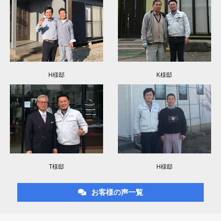
H様邸
K様邸
T様邸
H様邸
お客様の声一覧