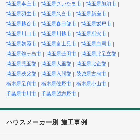
埼玉県本庄市
｜
埼玉県さいたま市
｜
埼玉県加須市
｜
埼玉県羽生市
｜
埼玉県久喜市
｜
埼玉県新座市
｜
埼玉県越谷市
｜
埼玉県春日部市
｜
埼玉県坂戸市
｜
埼玉県川口市
｜
埼玉県川越市
｜
埼玉県所沢市
｜
埼玉県朝霞市
｜
埼玉県富士見市
｜
埼玉県白岡市
｜
埼玉県鶴ヶ島市
｜
埼玉県蓮田市
｜
埼玉県北足立郡
｜
埼玉県児玉郡
｜
埼玉県大里郡
｜
埼玉県比企郡
｜
埼玉県秩父郡
｜
埼玉県入間郡
｜
茨城県古河市
｜
栃木県足利市
｜
栃木県佐野市
｜
栃木県小山市
｜
千葉県市川市
｜
千葉県習志野市
｜
ハウスメーカー別 施工事例