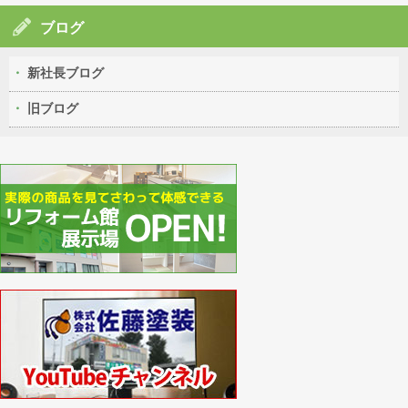
ブログ
新社長ブログ
旧ブログ