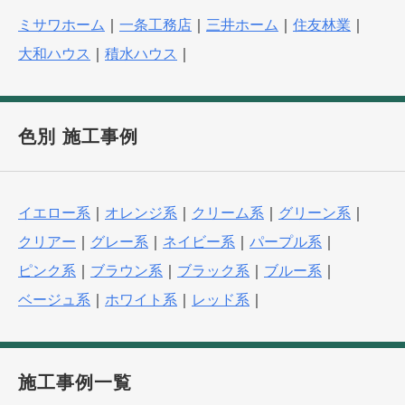
ミサワホーム
｜
一条工務店
｜
三井ホーム
｜
住友林業
｜
大和ハウス
｜
積水ハウス
｜
色別 施工事例
イエロー系
｜
オレンジ系
｜
クリーム系
｜
グリーン系
｜
クリアー
｜
グレー系
｜
ネイビー系
｜
パープル系
｜
ピンク系
｜
ブラウン系
｜
ブラック系
｜
ブルー系
｜
ベージュ系
｜
ホワイト系
｜
レッド系
｜
施工事例一覧