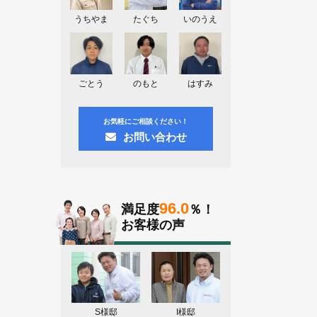
神奈川県川崎市A様よりお問い合わせ
頂きました。ありがとう御座います！
うちやま
たぐち
いのうえ
群馬県高崎市E様よりお問い合わせ頂
きました。ありがとう御座います！
2026.08.02
ごとう
のもと
はすみ
東京都練馬区K様よりお問い合わせ頂
きました。ありがとう御座います！
お気軽にご相談ください！
お問い合わせ
96.0
満足度
％！
お客様の声
S様邸
I様邸